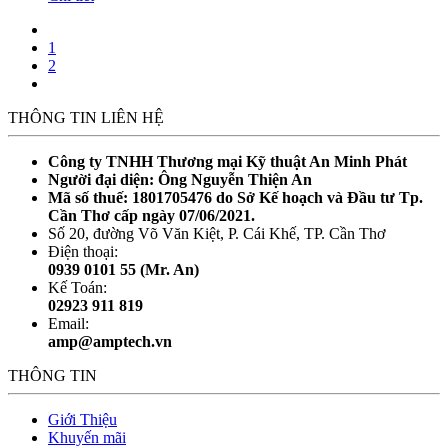
1
2
THÔNG TIN LIÊN HỆ
Công ty TNHH Thương mại Kỹ thuật An Minh Phát
Người đại diện: Ông Nguyễn Thiện An
Mã số thuế: 1801705476 do Sở Kế hoạch và Đầu tư Tp.
Cần Thơ cấp ngày 07/06/2021.
Số 20, đường Võ Văn Kiệt, P. Cái Khế, TP. Cần Thơ
Điện thoại:
0939 0101 55 (Mr. An)
Kế Toán:
02923 911 819
Email:
amp@amptech.vn
THÔNG TIN
Giới Thiệu
Khuyến mãi