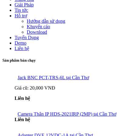
Giải Pháp
Tin tức
Hỗ trợ
Hướng dẫn sử dụng
Khuyến cáo
Download
Tuyển Dụng
Demo
Liên hệ
Sản phẩm bán chạy
Jack BNC PCT-TRS-6L tại Cần Thơ
Giá cũ:
20,000 VNĐ
Liên hệ
Camera Thân IP HDS-2021IRP (2MP) tại Cần Thơ
Liên hệ
Adapter DVE 12VDC-1A tại Cần Thơ