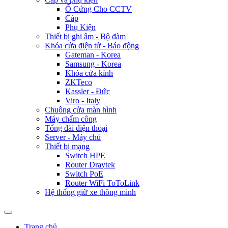
Ổ Cứng Cho CCTV
Cáp
Phụ Kiện
Thiết bị ghi âm - Bộ đàm
Khóa cửa điện tử - Báo động
Gateman - Korea
Samsung - Korea
Khóa cửa kính
ZKTeco
Kassler - Đức
Viro - Italy
Chuông cửa màn hình
Máy chấm công
Tổng đài điện thoại
Server - Máy chủ
Thiết bị mạng
Switch HPE
Router Draytek
Switch PoE
Router WiFi ToToLink
Hệ thống giữ xe thông minh
Trang chủ