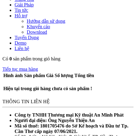
Giải Pháp
Tin tức
Hỗ trợ
Hướng dẫn sử dụng
Khuyến cáo
Download
Tuyển Dụng
Demo
Liên hệ
Có
0
sản phẩm trong giỏ hàng
Tiếp tục mua hàng
Hình ảnh
Sản phẩm
Giá
Số lượng
Tổng tiền
Hiện tại trong giỏ hàng chưa có sản phẩm !
THÔNG TIN LIÊN HỆ
Công ty TNHH Thương mại Kỹ thuật An Minh Phát
Người đại diện: Ông Nguyễn Thiện An
Mã số thuế: 1801705476 do Sở Kế hoạch và Đầu tư Tp.
Cần Thơ cấp ngày 07/06/2021.