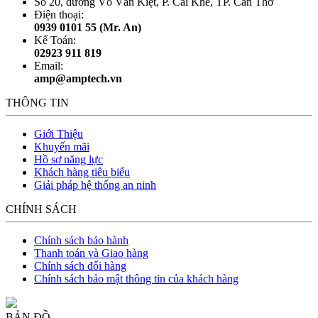
Số 20, đường Võ Văn Kiệt, P. Cái Khế, TP. Cần Thơ
Điện thoại:
0939 0101 55 (Mr. An)
Kế Toán:
02923 911 819
Email:
amp@amptech.vn
THÔNG TIN
Giới Thiệu
Khuyến mãi
Hồ sơ năng lực
Khách hàng tiêu biểu
Giải pháp hệ thống an ninh
CHÍNH SÁCH
Chính sách bảo hành
Thanh toán và Giao hàng
Chính sách đổi hàng
Chính sách bảo mật thông tin của khách hàng
BẢN ĐỒ