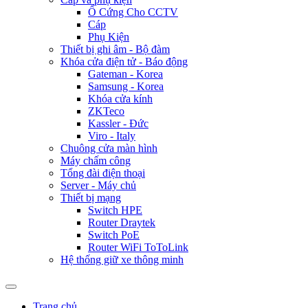
Ổ Cứng Cho CCTV
Cáp
Phụ Kiện
Thiết bị ghi âm - Bộ đàm
Khóa cửa điện tử - Báo động
Gateman - Korea
Samsung - Korea
Khóa cửa kính
ZKTeco
Kassler - Đức
Viro - Italy
Chuông cửa màn hình
Máy chấm công
Tổng đài điện thoại
Server - Máy chủ
Thiết bị mạng
Switch HPE
Router Draytek
Switch PoE
Router WiFi ToToLink
Hệ thống giữ xe thông minh
Trang chủ