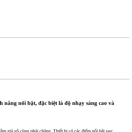
ăng nổi bật, đặc biệt là độ nhạy sáng cao và
ầm giá vô cùng phải chăng. Thiết bị có các điểm nổi bật sau: