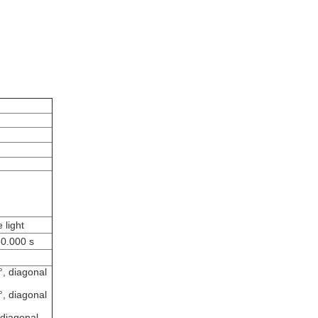
 light
50.000 s
°, diagonal
°, diagonal
 diagonal