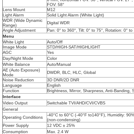
FOV: 58°
Lens Mount
M12
Light Alarm
Solid Light Alarm (White Light)
WDR (Wide Dynamic
Digital WDR
Range)
Angle Adjustment
Pan: 0° to 360°, Tilt: 0° to 75°, Rotation: 0° to
Menu
White Light
Auto/Off
Image Mode
STD/HIGH-SAT/HIGHLIGHT
AGC
Yes
Day/Night Mode
Color
White Balance
Auto/Manual
AE (Auto Exposure)
DWDR, BLC, HLC, Global
Mode
Noise Reduction
3D DNR/2D DNR
Language
English
Function
Brightness, Mirror, Sharpness, Anti-Banding, 
Interface
Video Output
Switchable TVI/AHD/CVI/CVBS
General
-40°C to 60°C (-40°F to140°F), Humidity: 90%
Operating Conditions
(non-condensing)
Power Supply
12 VDC ± 25%
Consumption
Max. 2.4 W