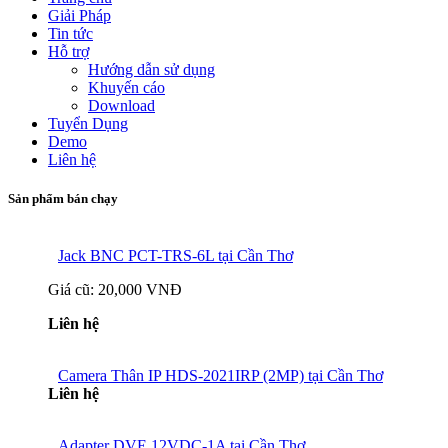
Giải Pháp
Tin tức
Hỗ trợ
Hướng dẫn sử dụng
Khuyến cáo
Download
Tuyển Dụng
Demo
Liên hệ
Sản phẩm bán chạy
Jack BNC PCT-TRS-6L tại Cần Thơ
Giá cũ:
20,000 VNĐ
Liên hệ
Camera Thân IP HDS-2021IRP (2MP) tại Cần Thơ
Liên hệ
Adapter DVE 12VDC-1A tại Cần Thơ