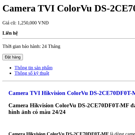
Camera TVI ColorVu DS-2CE7
Giá cũ:
1,250,000 VNĐ
Liên hệ
Thời gian bảo hành: 24 Tháng
Đặt hàng
Thông tin sản phẩm
Thông số kỹ thuật
Camera TVI Hikvision ColorVu DS-2CE70DF0T-MF
Camera Hikvision ColorVu DS-2CE70DF0T-MF đang 
hình ảnh có màu 24/24
Camera Hikvision ColorVu DS-2CE70DF0T-MF
là dòng came