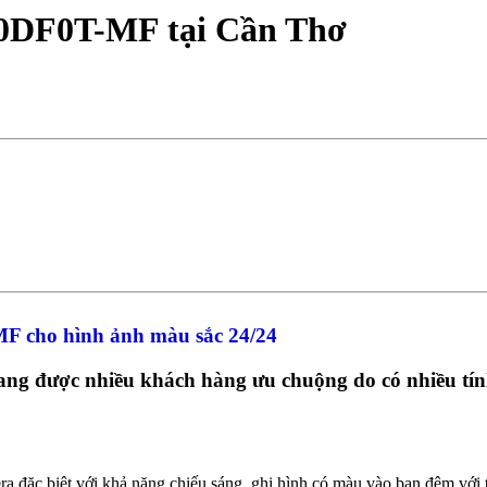
0DF0T-MF tại Cần Thơ
 cho hình ảnh màu sắc 24/24
được nhiều khách hàng ưu chuộng do có nhiều tính n
ra đặc biệt với khả năng chiếu sáng, ghi hình có màu vào ban đêm với t