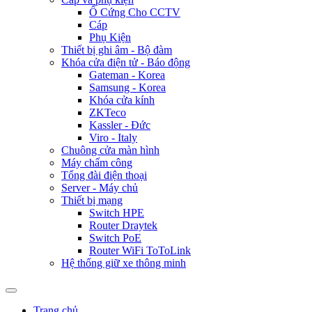
Ổ Cứng Cho CCTV
Cáp
Phụ Kiện
Thiết bị ghi âm - Bộ đàm
Khóa cửa điện tử - Báo động
Gateman - Korea
Samsung - Korea
Khóa cửa kính
ZKTeco
Kassler - Đức
Viro - Italy
Chuông cửa màn hình
Máy chấm công
Tổng đài điện thoại
Server - Máy chủ
Thiết bị mạng
Switch HPE
Router Draytek
Switch PoE
Router WiFi ToToLink
Hệ thống giữ xe thông minh
Trang chủ