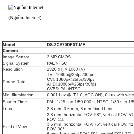
(Nguồn: Internet)
Model
DS-2CE70DF0T-MF
Camera
Image Sensor
2 MP CMOS
Signal System
PAL/NTSC
Resolution
1920 (H) × 1080 (V)
TVI: 1080p@25fps/30fps
CVI: 1080p@25fps/30fps
Frame Rate
AHD: 1080p@25fps/30fps
CVBS: PAL/NTSC
Min. Illumination
0.001 Lux @ (F1.0, AGC ON), 0 Lux with white
Shutter Time
PAL: 1/25 s to 1/50.000 s; NTSC: 1/30 s to 1/
Lens
2.8 mm, 3.6 mm, 6 mm Fixed Lens
2.8 mm, horizontal FOV: 98°, vertical FOV: 51
FOV: 115°
3.6 mm, horizontal FOV: 76°, vertical FOV: 41
Field of View
FOV: 90°
6 mm, horizontal FOV: 50°, vertical FOV: 27°,