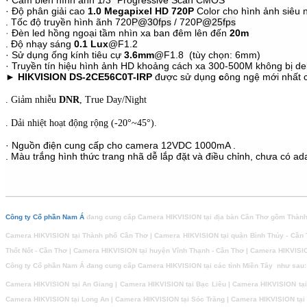
· Cảm biến hình ảnh
1/3" Progressive Scan CMOS
· Độ phân giải cao
1.0 Megapixel HD 720P
Color cho hình ảnh siêu 
. T
ốc độ truyền hình ãnh 720
P@30fps
/ 720P
@25fps
·
Đ
èn led h
ồng ng
oại t
ầm nh
ìn xa ban
đ
êm l
ên
đ
ến
20m
. Độ nhạy sáng
0.1 Lux
@F1.2
· Sử dụng ống kính tiêu cự
3.6mm
@F1.8 (tùy chọn: 6mm)
· Truyền tín hiệu hình ảnh HD khoảng cách xa 300-500M không bị del
►
HIKVISION DS-2CE56C0T-IRP
được sử dụng
c
ông ngệ mới nhất 
. Giảm nhiễu
DNR
,
True Day/Night
. Dải nhiệt hoạt động rộng (-20°~45°).
· Nguồn điện cung cấp cho camera 12VDC 1000mA .
. Màu trắng hình thức trang nhã dễ lắp đặt và điều chỉnh, chưa có ad
Công ty Cổ phần Nam Á
đang cung cấp Camera HIKVISION tại địa bàn Cần Thơ gồm Thành
Camera HIKVISION tại Thành phố Cần Thơ | Camera HIKVISION tại quận Bình Thủy - Cần 
Thốt Nốt - Cần Thơ | Camera HIKVISION tại huyện Vĩnh Thạnh - Cần Thơ | Camera HIKVISI
Công ty Cổ phần Nam Á đang cung cấp Camera HIKVISION tại các tỉnh Miền Tây như sau:
Camera HIKVISION tại An Giang | Camera HIKVISION tại Bạc Liêu | Camera HIKVISION tại
Camera HIKVISION tại Long An | Camera HIKVISION tại Sóc Trăng | Camera HIKVISION tại 