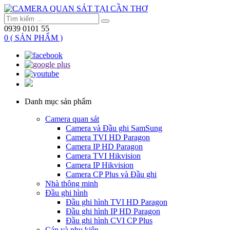
0939 0101 55
0 ( SẢN PHẨM )
Danh mục sản phẩm
Camera quan sát
Camera và Đầu ghi SamSung
Camera TVI HD Paragon
Camera IP HD Paragon
Camera TVI Hikvision
Camera IP Hikvision
Camera CP Plus và Đầu ghi
Nhà thông minh
Đầu ghi hình
Đầu ghi hình TVI HD Paragon
Đầu ghi hình IP HD Paragon
Đầu ghi hình CVI CP Plus
Cáp và phụ kiện