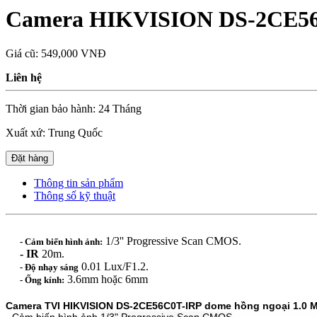
Camera HIKVISION DS-2CE56
Giá cũ:
549,000 VNĐ
Liên hệ
Thời gian bảo hành: 24 Tháng
Xuất xứ: Trung Quốc
Đặt hàng
Thông tin sản phẩm
Thông số kỹ thuật
1/3'' Progressive Scan CMOS.
- Cảm biến hình ảnh:
- IR
20m.
0.01 Lux/F1.2.
- Độ nhạy sáng
3.6mm hoặc 6mm
- Ống kính:
Camera TVI HIKVISION DS-2CE56C0T-IRP
dome
hồng ngoại 1.0 M