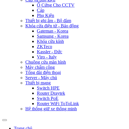
Ổ Cứng Cho CCTV
Cáp
Phụ Kiện
Thiết bị ghi âm - Bộ đàm
Khóa cửa điện tử - Báo động
Gateman - Korea
Samsung - Korea
Khóa cửa kính
ZKTeco
Kassler - Đức
Viro - Italy
Chuông cửa màn hình
Máy chấm công
Tổng đài điện thoại
Server - Máy chủ
Thiết bị mạng
Switch HPE
Router Draytek
Switch PoE
Router WiFi ToToLink
Hệ thống giữ xe thông minh
Trang chủ