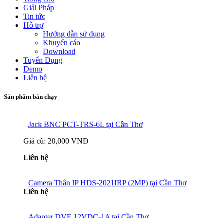
Giải Pháp
Tin tức
Hỗ trợ
Hướng dẫn sử dụng
Khuyến cáo
Download
Tuyển Dụng
Demo
Liên hệ
Sản phẩm bán chạy
Jack BNC PCT-TRS-6L tại Cần Thơ
Giá cũ:
20,000 VNĐ
Liên hệ
Camera Thân IP HDS-2021IRP (2MP) tại Cần Thơ
Liên hệ
Adapter DVE 12VDC-1A tại Cần Thơ