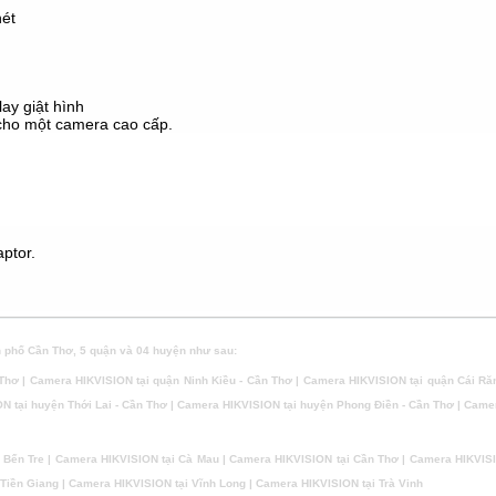
nét
ay giật hình
cho một camera cao cấp.
aptor.
 phố Cần Thơ, 5 quận và 04 huyện như sau:
Thơ | Camera HIKVISION tại quận Ninh Kiều - Cần Thơ | Camera HIKVISION tại quận Cái Ră
ON tại huyện Thới Lai - Cần Thơ | Camera HIKVISION tại huyện Phong Điền - Cần Thơ | Came
 Bến Tre | Camera HIKVISION tại Cà Mau | Camera HIKVISION tại Cần Thơ | Camera HIKVISI
Tiền Giang | Camera HIKVISION tại Vĩnh Long | Camera HIKVISION tại Trà Vinh