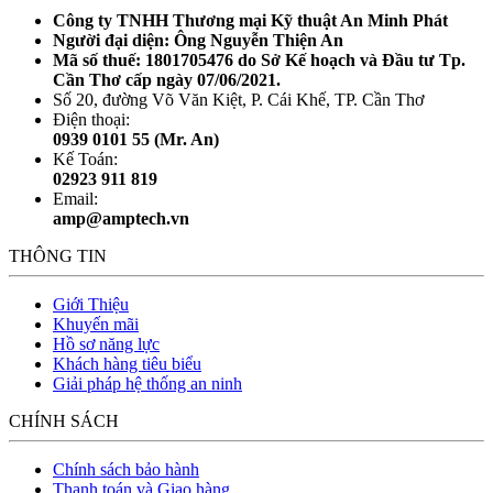
Công ty TNHH Thương mại Kỹ thuật An Minh Phát
Người đại diện: Ông Nguyễn Thiện An
Mã số thuế: 1801705476 do Sở Kế hoạch và Đầu tư Tp.
Cần Thơ cấp ngày 07/06/2021.
Số 20, đường Võ Văn Kiệt, P. Cái Khế, TP. Cần Thơ
Điện thoại:
0939 0101 55 (Mr. An)
Kế Toán:
02923 911 819
Email:
amp@amptech.vn
THÔNG TIN
Giới Thiệu
Khuyến mãi
Hồ sơ năng lực
Khách hàng tiêu biểu
Giải pháp hệ thống an ninh
CHÍNH SÁCH
Chính sách bảo hành
Thanh toán và Giao hàng