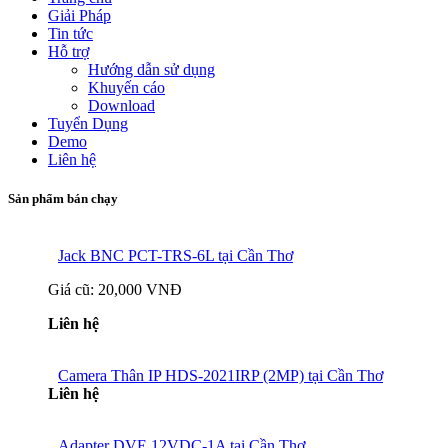
Giải Pháp
Tin tức
Hỗ trợ
Hướng dẫn sử dụng
Khuyến cáo
Download
Tuyển Dụng
Demo
Liên hệ
Sản phẩm bán chạy
Jack BNC PCT-TRS-6L tại Cần Thơ
Giá cũ:
20,000 VNĐ
Liên hệ
Camera Thân IP HDS-2021IRP (2MP) tại Cần Thơ
Liên hệ
Adapter DVE 12VDC-1A tại Cần Thơ