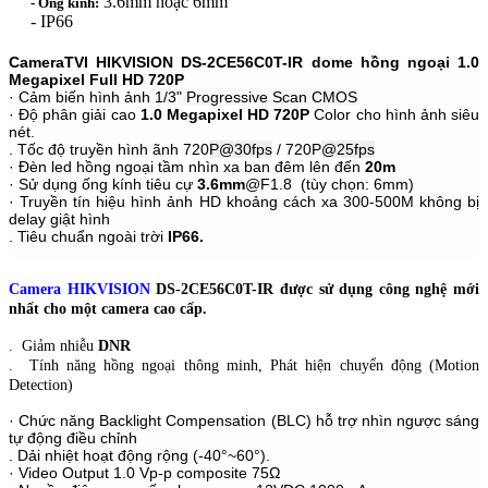
3.6mm hoặc 6mm
- Ống kính:
- IP66
CameraTVI HIKVISION DS-2CE56C0T-IR
dome
hồng ngoại 1.0
Megapixel Full HD 720P
· Cảm biến hình ảnh
1/3" Progressive Scan CMOS
· Độ phân giải cao
1.0 Megapixel HD 720P
Color cho hình ảnh siêu
nét.
. T
ốc độ truyền hình ãnh 720
P@30fps
/ 720P
@25fps
·
Đ
èn led h
ồng ng
oại t
ầm nh
ìn xa ban
đ
êm l
ên
đ
ến
20m
· Sử dụng ống kính tiêu cự
3.6mm
@F1.8 (tùy chọn: 6mm)
· Truyền tín hiệu hình ảnh HD khoảng cách xa 300-500M không bị
delay giật hình
. Tiêu chuẩn ngoài trời
IP66.
Camera HIKVISION
DS-2CE56C0T-IR
được s
ử dụng công nghệ mới
nhất cho một camera cao cấp.
. Giảm nhiễu
DNR
. Tính năng hồng ngoại thông minh, Phát hiện chuyển động (Motion
Detection)
· Chức năng Backlight Compensation (BLC) hỗ trợ nhìn ngược sáng
tự động điều chỉnh
. Dải nhiệt hoạt động rộng (-40°~60°).
· Video Output 1.0 Vp-p composite 75Ω