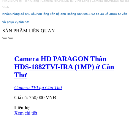
HIKVISION tại Tiền Giang | Camera HIKVISION tại Vĩnh Long | Camera HIKVISION tại Trà
Vinh
Khách hàng có nhu cầu vui lòng liên hệ anh Hoàng Anh 0918 02 55 44 để được tư vấn
và phục vụ tận nơi
SẢN PHẨM LIÊN QUAN
Camera HD PARAGON Thân
HDS-1882TVI-IRA (1MP) ở Cần
Thơ
Camera TVI tại Cần Thơ
Giá cũ:
750,000 VNĐ
Liên hệ
Xem chi tiết