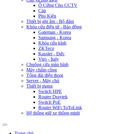
Ổ Cứng Cho CCTV
Cáp
Phụ Kiện
Thiết bị ghi âm - Bộ đàm
Khóa cửa điện tử - Báo động
Gateman - Korea
Samsung - Korea
Khóa cửa kính
ZKTeco
Kassler - Đức
Viro - Italy
Chuông cửa màn hình
Máy chấm công
Tổng đài điện thoại
Server - Máy chủ
Thiết bị mạng
Switch HPE
Router Draytek
Switch PoE
Router WiFi ToToLink
Hệ thống giữ xe thông minh
Trang chủ