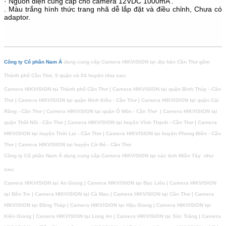
· Nguồn điện cung cấp cho camera 12VDC 1000mA .
. Màu trắng hình thức trang nhã dễ lắp đặt và điều chỉnh, Chưa có
adaptor.
Công ty Cổ phần Nam Á
đang cung cấp Camera HIKVISION tại địa bàn Cần Thơ gồm
Thành phố Cần Thơ, 5 quận và 04 huyện như sau:
Camera HIKVISION tại Thành phố Cần Thơ | Camera HIKVISION tại quận Bình Thủy - Cần
Thơ | Camera HIKVISION tại quận Ninh Kiều - Cần Thơ | Camera HIKVISION tại quận Cái
Răng - Cần Thơ | Camera HIKVISION tại quận Ô Môn - Cần Thơ | Camera HIKVISION tại
quận Thốt Nốt - Cần Thơ | Camera HIKVISION tại huyện Vĩnh Thạnh - Cần Thơ | Camera
HIKVISION tại huyện Thới Lai - Cần Thơ | Camera HIKVISION tại huyện Phong Điền - Cần
Thơ | Camera HIKVISION tại huyện Cờ Đỏ - Cần Thơ
Công ty Cổ phần Nam Á đang cung cấp Camera HIKVISION tại các tỉnh Miền Tây như
sau:
Camera HIKVISION tại An Giang | Camera HIKVISION tại Bạc Liêu | Camera HIKVISION
tại Bến Tre | Camera HIKVISION tại Cà Mau | Camera HIKVISION tại Cần Thơ | Camera
HIKVISION tại Đồng Tháp | Camera HIKVISION tại Hậu Giang | Camera HIKVISION tại
Kiên Giang | Camera HIKVISION tại Long An | Camera HIKVISION tại Sóc Trăng | Camera