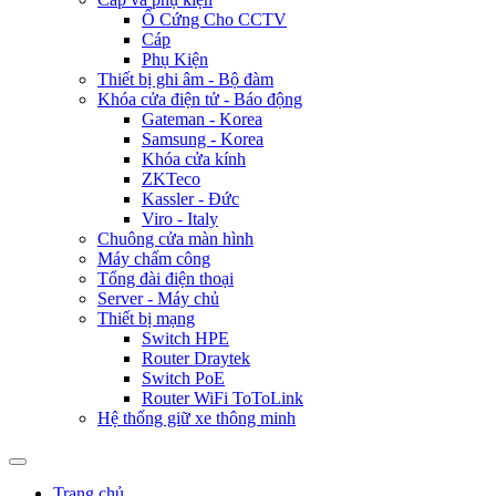
Ổ Cứng Cho CCTV
Cáp
Phụ Kiện
Thiết bị ghi âm - Bộ đàm
Khóa cửa điện tử - Báo động
Gateman - Korea
Samsung - Korea
Khóa cửa kính
ZKTeco
Kassler - Đức
Viro - Italy
Chuông cửa màn hình
Máy chấm công
Tổng đài điện thoại
Server - Máy chủ
Thiết bị mạng
Switch HPE
Router Draytek
Switch PoE
Router WiFi ToToLink
Hệ thống giữ xe thông minh
Trang chủ