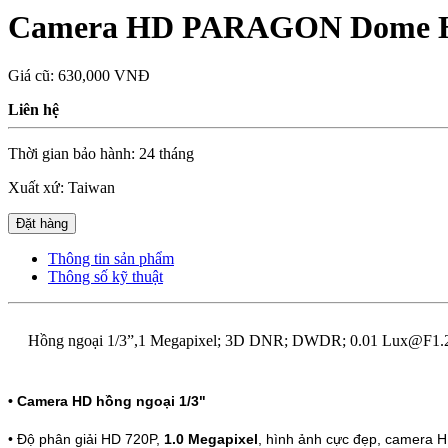
Camera HD PARAGON Dome HD
Giá cũ:
630,000 VNĐ
Liên hệ
Thời gian bảo hành: 24 tháng
Xuất xứ: Taiwan
Đặt hàng
Thông tin sản phẩm
Thông số kỹ thuật
Hồng ngoại 1/3”,1 Megapixel; 3D DNR; DWDR; 0.01 Lux@F1.2
• Camera HD hồng ngoại 1/3"
• Độ phân giải HD 720P,
1.0 Megapixel
, hình ảnh cực đẹp, camera HD