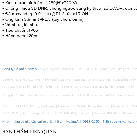
• Kích thước hình ảnh 1280(H)x720(V)
• Chống nhiểu 3D DNR, chống ngược sáng kỹ thuật số DWDR, cân b
• Độ nhạy sáng: 0.01 Lux@F1.2, 0lux IR ON
• Ống kính 3.6mm@F1.8 (tùy chọn: 6mm)
• Vỏ nhựa, lõi nhựa
• Tiêu chuẩn: IP66
• Hồng ngoại 20m
Công ty Cổ phần Nam Á
đang cung cấp Camera HD PARAGON tại địa bàn Cần Thơ gồm Thành
Camera HD PARAGON tại Thành phố Cần Thơ | Camera HD PARAGON tại quận Bình Thủy -
PARAGON tại quận Thốt Nốt - Cần Thơ | Camera HD PARAGON tại huyện Vĩnh Thạnh - Cần 
Công ty Cổ phần Nam Á đang cung cấp Camera HD PARAGON tại các tỉnh Miền Tây như sau
Camera HD PARAGON tại An Giang | Camera HD PARAGON tại Bạc Liêu | Camera HD PA
PARAGON tại Kiên Giang | Camera HD PARAGON tại Long An | Camera HD PARAGON tại Sóc 
Khách hàng có nhu cầu vui lòng liên hệ anh Hoàng Anh 0918 02 55 44 để được tư vấn và phụ
SẢN PHẨM LIÊN QUAN