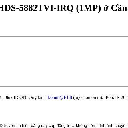
S-5882TVI-IRQ (1MP) ở Cần
 , 0lux IR ON; Ống kính
3.6mm@F1.8
(tuỳ chọn 6mm); IP66; IR 20
 truyền tín hiệu bằng dây cáp đồng trục, không nén, hình ảnh chuyển 