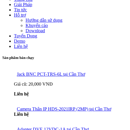
Giải Pháp
Tin tức
Hỗ trợ
Hướng dẫn sử dụng
Khuyến cáo
Download
Tuyển Dụng
Demo
Liên hệ
Sản phẩm bán chạy
Jack BNC PCT-TRS-6L tại Cần Thơ
Giá cũ:
20,000 VNĐ
Liên hệ
Camera Thân IP HDS-2021IRP (2MP) tại Cần Thơ
Liên hệ
Adapter DVE 12VDC-1A tại Cần Thơ