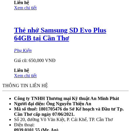
Liên hệ
Xem chi tiết
Thẻ nhớ Samsung SD Evo Plus
64GB tại Cần Thơ
Phụ Kiện
Giá cũ:
650,000 VNĐ
Liên hệ
Xem chi tiết
THÔNG TIN LIÊN HỆ
Công ty TNHH Thương mại Kỹ thuật An Minh Phát
Người đại diện: Ông Nguyễn Thiện An
Mã số thuế: 1801705476 do Sở Kế hoạch và Đầu tư Tp.
Cần Thơ cấp ngày 07/06/2021.
Số 20, đường Võ Văn Kiệt, P. Cái Khế, TP. Cần Thơ
Điện thoại:
0939 0101 55 (Mr. An)