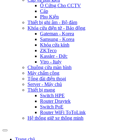
Ổ Cứng Cho CCTV
Cáp
Phụ Kiện
Thiết bị ghi âm - Bộ đàm
Khóa cửa điện tử - Báo động
Gateman - Korea
Samsung - Korea
Khóa cửa kính
ZKTeco
Kassler - Đức
Viro - Italy
Chuông cửa màn hình
Máy chấm công
Tổng đài điện thoại
Server - Máy chủ
Thiết bị mạng
Switch HPE
Router Draytek
Switch PoE
Router WiFi ToToLink
Hệ thống giữ xe thông minh
Trang chủ