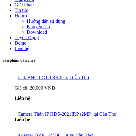
Giải Pháp
Tin tức
Hỗ trợ
Hướng dẫn sử dụng
Khuyến cáo
Download
Tuyển Dụng
Demo
Liên hệ
Sản phẩm bán chạy
Jack BNC PCT-TRS-6L tại Cần Thơ
Giá cũ:
20,000 VNĐ
Liên hệ
Camera Thân IP HDS-2021IRP (2MP) tại Cần Thơ
Liên hệ
Adapter DVE 12VDC-1A tại Cần Thơ